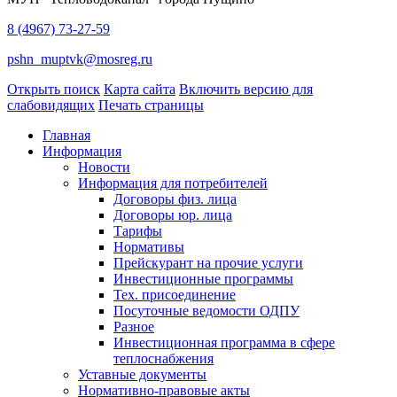
8 (4967) 73-27-59
pshn_muptvk@mosreg.ru
Открыть поиск
Карта сайта
Включить версию для
слабовидящих
Печать страницы
Главная
Информация
Новости
Информация для потребителей
Договоры физ. лица
Договоры юр. лица
Тарифы
Нормативы
Прейскурант на прочие услуги
Инвестиционные программы
Тех. присоединение
Посуточные ведомости ОДПУ
Разное
Инвестиционная программа в сфере
теплоснабжения
Уставные документы
Нормативно-правовые акты