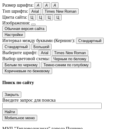
Размер шрифта:
A
A
A
Тип шрифта:
Arial
Times New Roman
Цвета сайта:
Ц
Ц
Ц
Ц
Изображения:
Обычная версия сайта
Настройки
Интервал между буквами (Кернинг):
Стандартный
Стандартный
Большой
Выберите шрифт:
Arial
Times New Roman
Выбор цветовой схемы:
Черным по белому
Белым по черному
Темно-синим по голубому
Коричневым по бежевому
Поиск по сайту
Закрыть
Введите запрос для поиска
Найти
Мобильное меню
МУП "Тепловодоканал" города Пущино