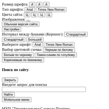
Размер шрифта:
A
A
A
Тип шрифта:
Arial
Times New Roman
Цвета сайта:
Ц
Ц
Ц
Ц
Изображения:
Обычная версия сайта
Настройки
Интервал между буквами (Кернинг):
Стандартный
Стандартный
Большой
Выберите шрифт:
Arial
Times New Roman
Выбор цветовой схемы:
Черным по белому
Белым по черному
Темно-синим по голубому
Коричневым по бежевому
Поиск по сайту
Закрыть
Введите запрос для поиска
Найти
Мобильное меню
МУП "Тепловодоканал" города Пущино