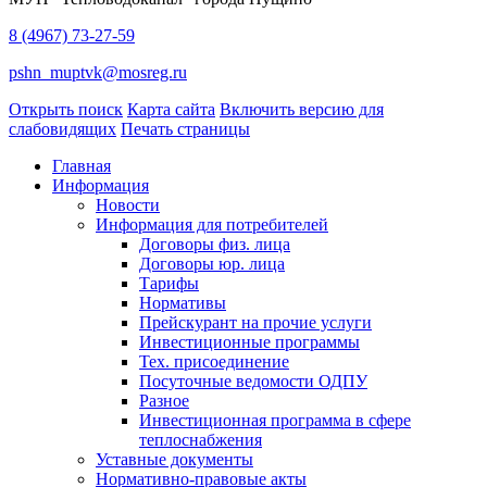
8 (4967) 73-27-59
pshn_muptvk@mosreg.ru
Открыть поиск
Карта сайта
Включить версию для
слабовидящих
Печать страницы
Главная
Информация
Новости
Информация для потребителей
Договоры физ. лица
Договоры юр. лица
Тарифы
Нормативы
Прейскурант на прочие услуги
Инвестиционные программы
Тех. присоединение
Посуточные ведомости ОДПУ
Разное
Инвестиционная программа в сфере
теплоснабжения
Уставные документы
Нормативно-правовые акты