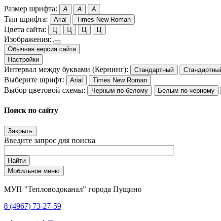
Размер шрифта:
A
A
A
Тип шрифта:
Arial
Times New Roman
Цвета сайта:
Ц
Ц
Ц
Ц
Изображения:
Обычная версия сайта
Настройки
Интервал между буквами (Кернинг):
Стандартный
Стандартны
Выберите шрифт:
Arial
Times New Roman
Выбор цветовой схемы:
Черным по белому
Белым по черному
Поиск по сайту
Закрыть
Введите запрос для поиска
Найти
Мобильное меню
МУП "Тепловодоканал" города Пущино
8 (4967) 73-27-59